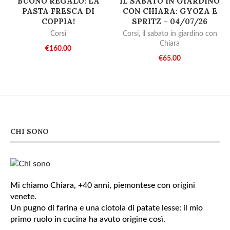
BUONO REGALO: LA
IL SABATO IN GIARDINO
PASTA FRESCA DI
CON CHIARA: GYOZA E
COPPIA!
SPRITZ – 04/07/26
Corsi
Corsi
,
il sabato in giardino con
Chiara
€
160.00
€
65.00
CHI SONO
Mi chiamo Chiara, +40 anni, piemontese con origini
venete.
Un pugno di farina e una ciotola di patate lesse: il mio
primo ruolo in cucina ha avuto origine così.