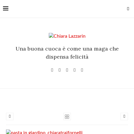
Una buona cuoca è come una maga che
dispensa felicità
fornelli.com/public_html/wp-
Home
Corsi
IL SABATO IN GIARDINO CON CHIARA: LE
MANI NELLA FARINA
fornelli.com/public_html/wp-