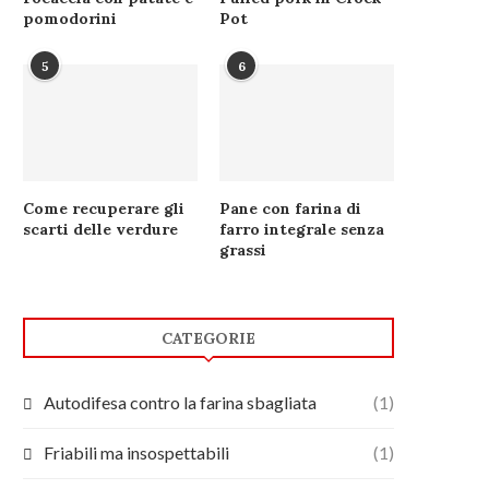
pomodorini
Pot
5
6
Come recuperare gli
Pane con farina di
scarti delle verdure
farro integrale senza
grassi
CATEGORIE
Autodifesa contro la farina sbagliata
(1)
Friabili ma insospettabili
(1)