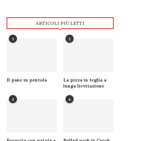
ARTICOLI PIÙ LETTI
1
2
Il pane in pentola
La pizza in teglia a
lunga lievitazione
3
4
Focaccia con patate e
Pulled pork in Crock