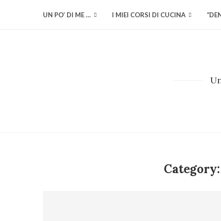
UN PO’ DI ME …
I MIEI CORSI DI CUCINA
“DE
Un
Category: