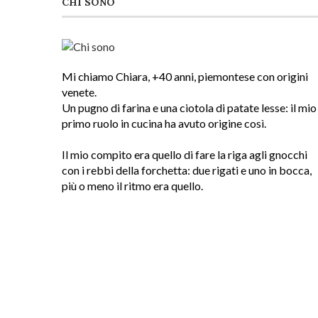
CHI SONO
Mi chiamo Chiara, +40 anni, piemontese con origini
venete.
Un pugno di farina e una ciotola di patate lesse: il mio
primo ruolo in cucina ha avuto origine così.
Il mio compito era quello di fare la riga agli gnocchi
con i rebbi della forchetta: due rigati e uno in bocca,
più o meno il ritmo era quello.