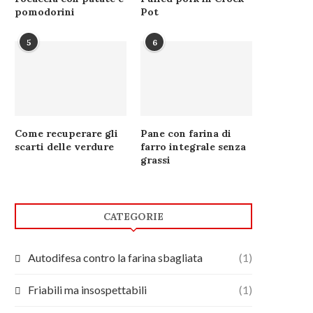
pomodorini
Pot
5
6
Come recuperare gli
Pane con farina di
scarti delle verdure
farro integrale senza
grassi
CATEGORIE
Autodifesa contro la farina sbagliata
(1)
Friabili ma insospettabili
(1)