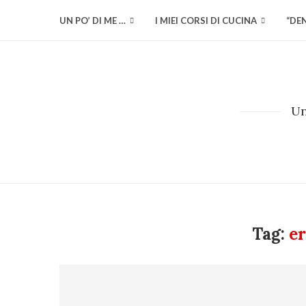
UN PO’ DI ME …
I MIEI CORSI DI CUCINA
“DE
Un
Tag:
er