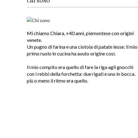
CHI SONO
Mi chiamo Chiara, +40 anni, piemontese con origini
venete.
Un pugno di farina e una ciotola di patate lesse: il mio
primo ruolo in cucina ha avuto origine così.
Il mio compito era quello di fare la riga agli gnocchi
con i rebbi della forchetta: due rigati e uno in bocca,
più o meno il ritmo era quello.