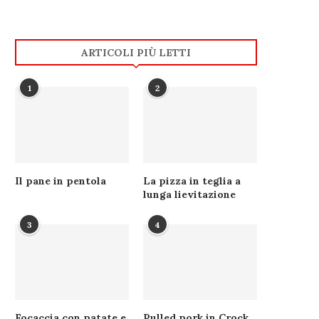
ARTICOLI PIÙ LETTI
1
2
Il pane in pentola
La pizza in teglia a
lunga lievitazione
3
4
Focaccia con patate e
Pulled pork in Crock