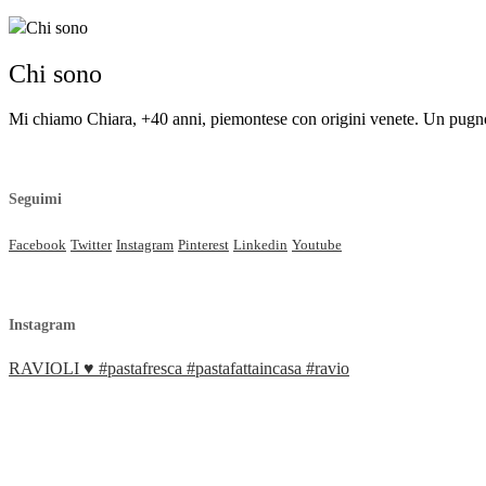
Chi sono
Mi chiamo Chiara, +40 anni, piemontese con origini venete. Un pugno di
Seguimi
Facebook
Twitter
Instagram
Pinterest
Linkedin
Youtube
Instagram
RAVIOLI ♥️ #pastafresca #pastafattaincasa #ravio