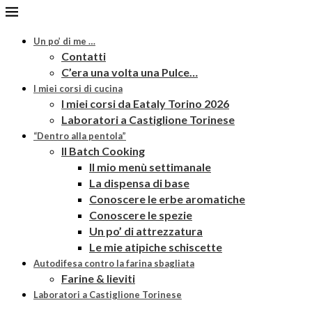
Un po’ di me …
Contatti
C’era una volta una Pulce…
I miei corsi di cucina
I miei corsi da Eataly Torino 2026
Laboratori a Castiglione Torinese
“Dentro alla pentola”
Il Batch Cooking
Il mio menù settimanale
La dispensa di base
Conoscere le erbe aromatiche
Conoscere le spezie
Un po’ di attrezzatura
Le mie atipiche schiscette
Autodifesa contro la farina sbagliata
Farine & lieviti
Laboratori a Castiglione Torinese