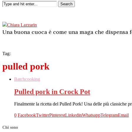
Search
Una buona cuoca è come una maga che dispensa fe
Tag:
pulled pork
Batchcooking
Pulled pork in Crock Pot
Finalmente la ricetta del Pulled Pork! Una delle più classiche p
0
Facebook
Twitter
Pinterest
Linkedin
Whatsapp
Telegram
Email
Chi sono