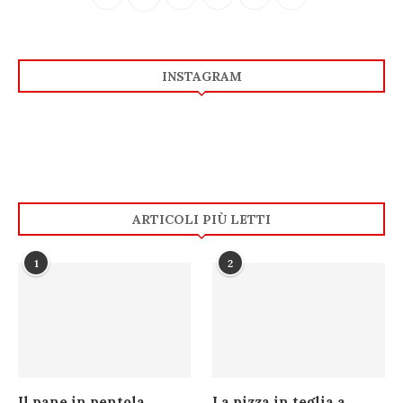
INSTAGRAM
ARTICOLI PIÙ LETTI
1
2
Il pane in pentola
La pizza in teglia a