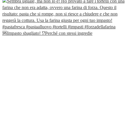
🆘Impasto sbagliato! ⁉️Perché con stessi ingredie