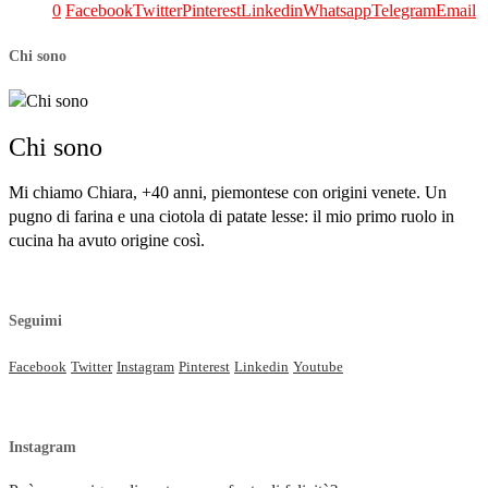
0
Facebook
Twitter
Pinterest
Linkedin
Whatsapp
Telegram
Email
Chi sono
Chi sono
Mi chiamo Chiara, +40 anni, piemontese con origini venete. Un
pugno di farina e una ciotola di patate lesse: il mio primo ruolo in
cucina ha avuto origine così.
Seguimi
Facebook
Twitter
Instagram
Pinterest
Linkedin
Youtube
Instagram