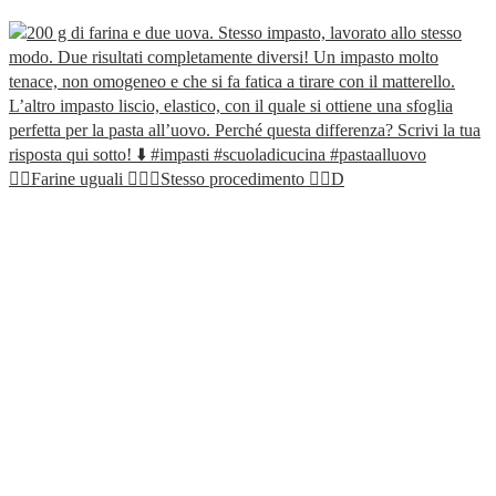
👯‍♀️Farine uguali 🙇🏼‍♀️Stesso procedimento 🤷‍♀️D