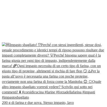
200 g di farina e due uova. Stesso impasto, lavo