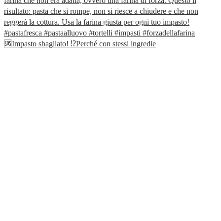
🆘Impasto sbagliato! ⁉️Perché con stessi ingredie