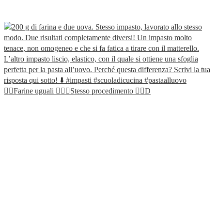
👯‍♀️Farine uguali 🙇🏼‍♀️Stesso procedimento 🤷‍♀️D