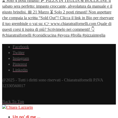
Facebook
Twitter
Instagram
Pinterest
Linkedin
@2025 - Tutti i diritti sono riservati - Chiaratraifornelli P.IVA
12330560017
Back To Top
Un po’ di me …