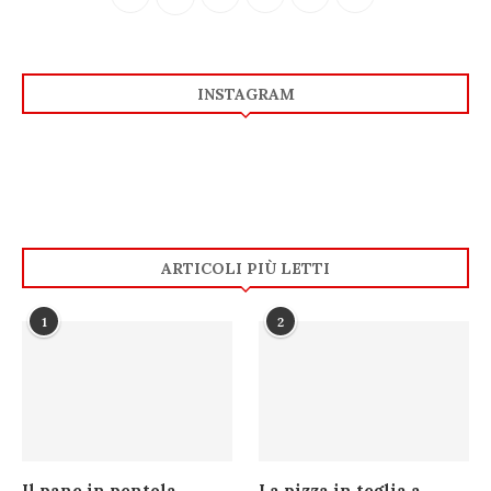
INSTAGRAM
ARTICOLI PIÙ LETTI
1
2
Il pane in pentola
La pizza in teglia a