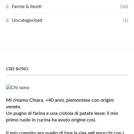
Farine & lieviti
(36)
Uncategorized
(1)
CHI SONO
Mi chiamo Chiara, +40 anni, piemontese con origini
venete.
Un pugno di farina e una ciotola di patate lesse: il mio
primo ruolo in cucina ha avuto origine così.
Il mio compito era quello di fare la riga agli gnocchi con i