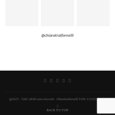
@chiaratraifornelli
@2025 - Tutti i diritti sono riservati - Chiaratraifornelli P.IVA 12330560017
BACK TO TOP