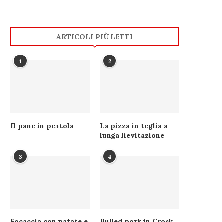
ARTICOLI PIÙ LETTI
1
2
Il pane in pentola
La pizza in teglia a
lunga lievitazione
3
4
Focaccia con patate e
Pulled pork in Crock