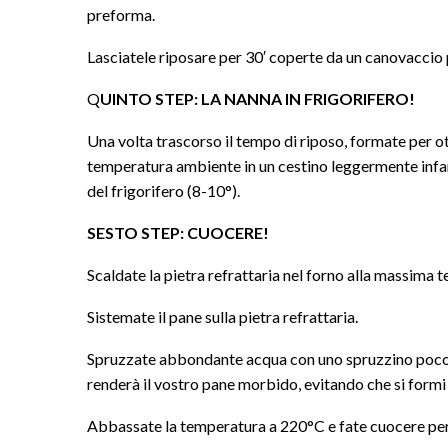
preforma.
Lasciatele riposare per 30′ coperte da un canovaccio 
Q
UINTO STEP: LA NANNA IN FRIGORIFERO!
Una volta trascorso il tempo di riposo, formate per ott
temperatura ambiente in un cestino leggermente infar
del frigorifero (8-10°).
SESTO STEP: CUOCERE!
Scaldate la pietra refrattaria nel forno alla massima 
Sistemate il pane sulla pietra refrattaria.
Spruzzate abbondante acqua con uno spruzzino poco pr
renderà il vostro pane morbido, evitando che si formi 
Abbassate la temperatura a 220°C e fate cuocere per