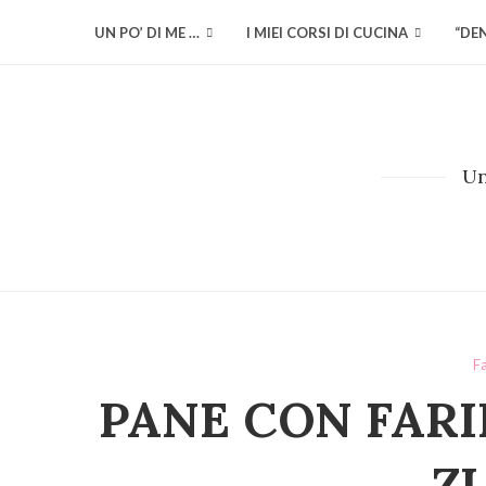
UN PO’ DI ME …
I MIEI CORSI DI CUCINA
“DE
Un
Fa
PANE CON FARI
Z