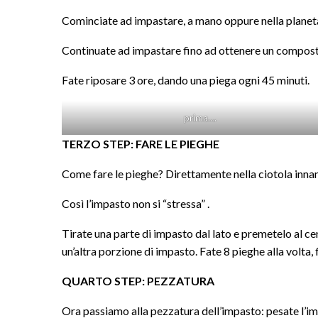
Cominciate ad impastare, a mano oppure nella planetar
Continuate ad impastare fino ad ottenere un composto
Fate riposare 3 ore, dando una piega ogni 45 minuti.
prima….
TERZO STEP: FARE LE PIEGHE
Come fare le pieghe? Direttamente nella ciotola innanz
Così l’impasto non si “stressa” .
Tirate una parte di impasto dal lato e premetelo al ce
un’altra porzione di impasto. Fate 8 pieghe alla volta,
QUARTO STEP: PEZZATURA
Ora passiamo alla pezzatura dell’impasto: pesate l’i