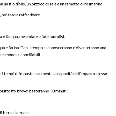
n un filo d’olio, un pizzico di sale e un rametto di rosmarino.
 poi fatela raffreddare.
 e l’acqua, mescolate e fate l’autolisi.
acqua e farina. Con il tempo si conosceranno e diventeranno una
e mondi inconciliabili.
….
uce i tempi di impasto e aumenta la capacità dell’impasto stesso
 piuttosto breve: basteranno 30 minuti!
i birra e la zucca.